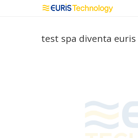
test spa diventa euri
Video
Player